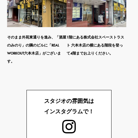
そのまま外苑東通りを進み、「酒屋
1階にある株式会社スペーストラス
のみのり」の隣のビルに「REAL
ト 六本木店の横にある階段を登っ
WORKOUT六本木店」がございま
て4階までお上りください。
す。
スタジオの雰囲気は
インスタグラムで！