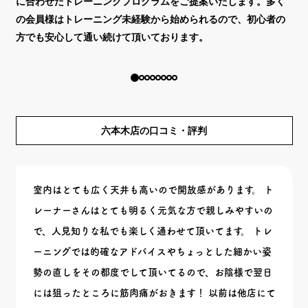
ラ
に合わせたトレーニングプログラムをご提案いたします。多く
プ
の会員様はトレーニング未経験から始められるので、初心者の
意
方でも安心して通い続けて頂いております。
六本木店の口コミ・評判
室内はとても広く天井も高いので開放感があります。 ト
レーナーさんはとても明るく元気な方で親しみやすいの
で、人見知りな私でも楽しく通わせて頂いてます。 トレ
ーニングでは的確なアドバイスやちょっとした細かい姿
勢の直しをその都度でして頂いてるので、お陰様で翌日
には狙ったところに筋肉痛がおきます！ 以前は他店にて