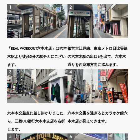
「REAL WORKOUT六本木店」は六本
都営大江戸線、東京メトロ日比谷線
木駅より徒歩3分の駅チカにござい
の六本木駅の出口6を出て、六本木
ます。
通りを西麻布方向に進みます。
六本木交差点に差し掛かりました
六本木交番を過ぎるとカラオケ館六
ら、三菱UFJ銀行六本木支店を右折
本木店が見えてきます。
します。