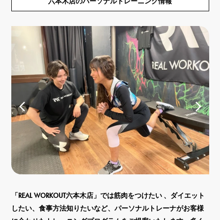
六本木店のパーソナルトレーニング情報
カ
「REAL WORKOUT六本木店」では筋肉をつけたい 、ダイエット
ジ
様
したい、食事方法知りたいなど、パーソナルトレーナがお客様
い