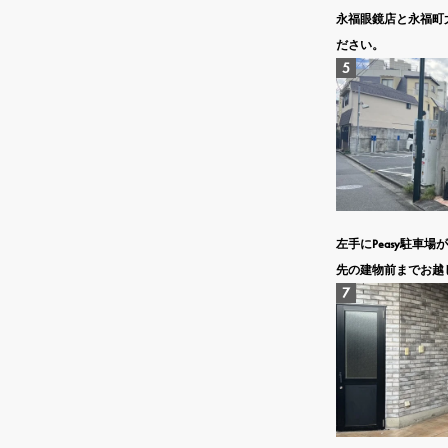
永福眼鏡店と永福町
ださい。
左手にPeasy駐車
先の建物前までお越