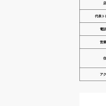
代表ト
電
営
ア