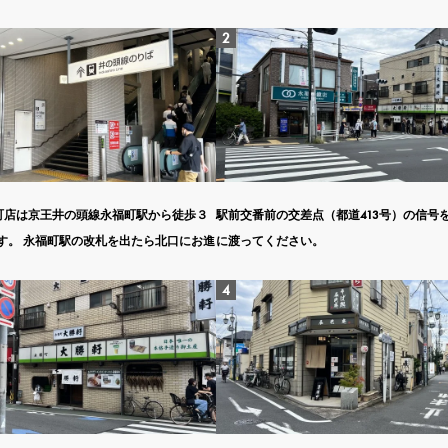
T永福町店は京王井の頭線永福町駅から徒歩３
駅前交番前の交差点（都道413号）の信号
す。 永福町駅の改札を出たら北口にお進
に渡ってください。