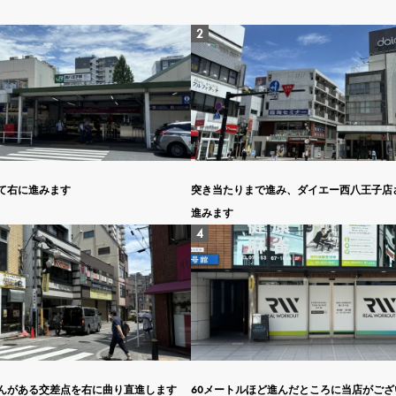
て右に進みます
突き当たりまで進み、ダイエー西八王子店
進みます
んがある交差点を右に曲り直進します
60メートルほど進んだところに当店がござ