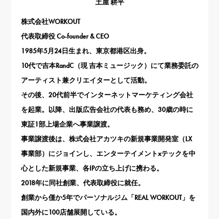
土屋 耕平
株式会社WORKOUT
代表取締役 Co-founder & CEO
1985年5月24日生まれ、東京都港区出身。
10代で吉本RandC（現 吉本ミュージック）にて業務委託の
アーティスト兼クリエイターとして活動。
その後、20代前半でインターネットマーケティング会社
を起業。以降、出版広告会社の代表も務め、30歳の時に
東証1部上場企業へ事業譲渡。
事業譲渡後は、株式会社アカツキの新規事業開発室（LX
事業部）にジョインし、エンターテイメントxテックを中
心とした新規事業、各IPの立ち上げに携わる。
2018年に同社創業、代表取締役に就任。
創業から僅か5年でパーソナルジム「REAL WORKOUT」を
国内外に100店舗展開している。