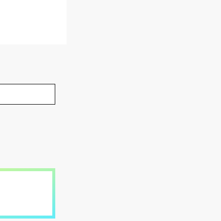
プレミアムライ
１回あたり：