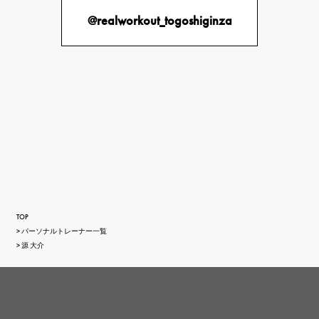
@realworkout_togoshiginza
TOP
パーソナルトレーナー一覧
源 大介